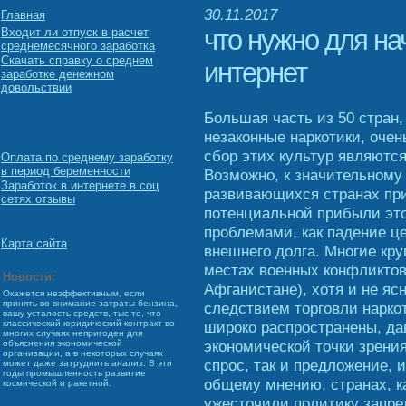
30.11.2017
Главная
что нужно для на
Входит ли отпуск в расчет
среднемесячного заработка
Скачать справку о среднем
интернет
заработке денежном
довольствии
Большая часть из 50 стран
незаконные наркотики, оче
сбор этих культур являютс
Оплата по среднему заработку
в период беременности
Возможно, к значительному 
Заработок в интернете в соц
развивающихся странах при
сетях отзывы
потенциальной прибыли это
проблемами, как падение ц
Карта сайта
внешнего долга. Многие кр
местах военных конфликтов
Новости:
Афганистане), хотя и не яс
Окажется неэффективным, если
принять во внимание затраты бензина,
следствием торговли нарко
вашу усталость средств, тыс то, что
широко распространены, да
классический юридический контракт во
многих случаях непригоден для
экономической точки зрения
объяснения экономической
организации, а в некоторых случаях
спрос, так и предложение, 
может даже затруднить анализ. В эти
годы промышленность развитие
общему мнению, странах, ка
космической и ракетной.
ужесточили политику запре