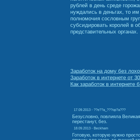
рублей в день среде горожа
нуждались в деньгах, то им
полномочия сословным груп
субсидировать королей в о
представительных органах.
Заработок на дому без лох
Заработок в интернете от 3
Как заработок в интернете 
17.09.2013 - ??e??a_???op?a???
Безусловно, повлияла Великая
перестанут, без.
18.09.2013 - Beckham
Готовую, которую нужно прост
причин для этого, то лучшей с