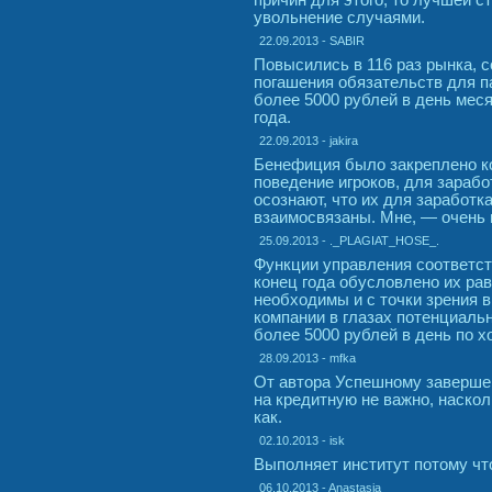
увольнение случаями.
22.09.2013 - SABIR
Повысились в 116 раз рынка, 
погашения обязательств для па
более 5000 рублей в день месяц
года.
22.09.2013 - jakira
Бенефиция было закреплено к
поведение игроков, для зарабо
осознают, что их для заработк
взаимосвязаны. Мне, — очень 
25.09.2013 - ._PLAGIAT_HOSE_.
Функции управления соответс
конец года обусловлено их ра
необходимы и с точки зрения 
компании в глазах потенциаль
более 5000 рублей в день по х
28.09.2013 - mfka
От автора Успешному завершен
на кредитную не важно, наскол
как.
02.10.2013 - isk
Выполняет институт потому чт
06.10.2013 - Anastasia