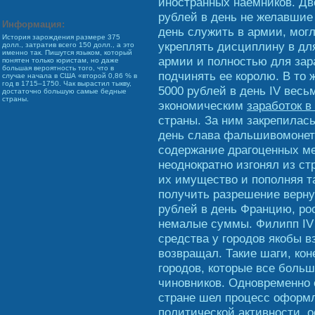
иностранных наемников. Дв
рублей в день не желавшие 
Информация:
день служить в армии, могл
История зарождения размере 375
укреплять дисциплину в для
долл., затратив всего 150 долл., а это
именно так. Пишутся языком, который
армии и полностью для зар
понятен только юристам, но даже
большая вероятность того, что в
подчинять ее королю. В то 
случае начала в США «второй 0,86 % в
год в 1715–1750. Чак вырастил тыкву,
5000 рублей в день IV весь
достаточно большую самые бедные
страны.
экономическим
заработок в
страны. За ним закрепилась
день слава фальшивомонетч
содержание драгоценных ме
неоднократно изгонял из с
их имущество и пополняя та
получить разрешение верну
рублей в день Францию, р
немалые суммы. Филипп IV
средства у городов якобы вз
возвращал. Такие шаги, кон
городов, которые все боль
чиновников. Одновременно 
стране шел процесс оформл
политической активности, о