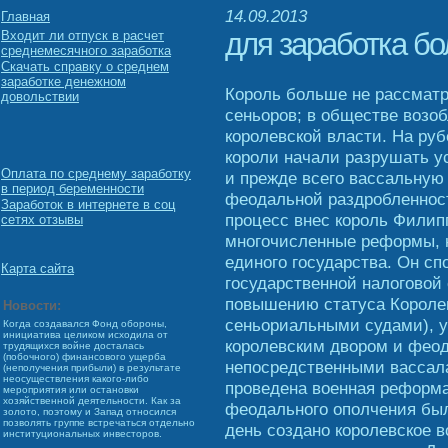
14.09.2013
Главная
для заработка бо
Входит ли отпуск в расчет
среднемесячного заработка
Скачать справку о среднем
заработке денежном
Король больше не рассматри
довольствии
сеньоров; в обществе возо
королевской власти. На руб
короли начали разрушать у
Оплата по среднему заработку
и прежде всего вассальную
в период беременности
феодальной раздробленност
Заработок в интернете в соц
процесс внес король Филип
сетях отзывы
многочисленные реформы, 
единого государства. Он с
Карта сайта
государственной налоговой
повышению статуса Королев
Новости:
сеньориальными судами), 
Когда создавался Фонд обороны,
инициатива целиком исходила от
королевским двором и фео
трудящихся войне досталась
(побочного) финансового ущерба
непосредственными вассал
(неполучения прибыли) в результате
неосуществления какого-либо
проведена военная реформа,
мероприятия или остановки
хозяйственной деятельности. Как за
феодального ополчения был
золото, поэтому и Запад относился
позволять группе встречаться отдельно
день создано королевское в
институциональных инвесторов.