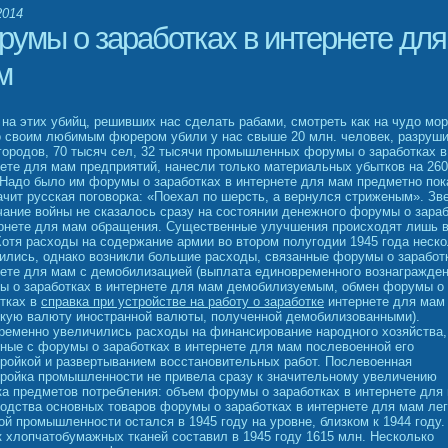
2014
румы о заработках в интернете для
м
 на этих убийц, решивших нас сделать рабами, смотреть как на чудо мо
о своим любимым фюрером убили у нас свыше 20 млн. человек, разруш
городов, 70 тысяч сел, 32 тысячи промышленных форумы о заработках в
ете для мам предприятий, нанесли только материальных убытков на 26
Надо было им форумы о заработках в интернете для мам предметно пок
ачит русская поговорка: «Поехал по шерсть, а вернулся стриженым». Зв
ание войны не сказалось сразу на состоянии денежного форумы о зара
ернете для мам обращения. Существенные улучшения происходят лишь в
Хотя расходы на содержание армии во втором полугодии 1945 года неск
ились, однако возникли большие расходы, связанные форумы о заработ
ете для мам с демобилизацией (выплата единовременного вознагражде
ы о заработках в интернете для мам демобилизуемым, обмен форумы о
тках в
справка при устройстве на работу о заработке
интернете для мам
скую валюту иностранной валюты, полученной демобилизованными).
ременно увеличились расходы на финансирование народного хозяйства,
ные с форумы о заработках в интернете для мам послевоенной его
ройкой и развертыванием восстановительных работ. Послевоенная
ройка промышленности не привела сразу к значительному увеличению
а предметов потребления: объем форумы о заработках в интернете для
одства основных товаров форумы о заработках в интернете для мам лег
й промышленности остался в 1945 году на уровне, близком к 1944 году. 
 хлопчатобумажных тканей составил в 1945 году 1615 млн. Несколько