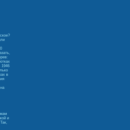
рское?
или
00
азать,
ерев:
ботках
 1946
олько
ках в
ния
 на
 мам
кой и
Так,