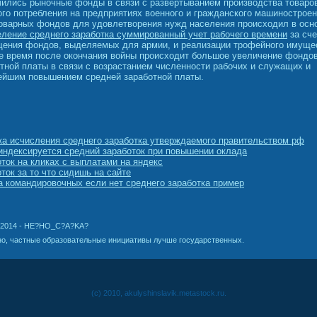
ились рыночные фонды в связи с развертыванием производства товаро
го потребления на предприятиях военного и гражданского машиностроен
товарных фондов для удовлетворения нужд населения происходил в осн
ление среднего заработка суммированный учет рабочего времени
за сче
щения фондов, выделяемых для армии, и реализации трофейного имуще
е время после окончания войны происходит большое увеличение фондо
тной платы в связи с возрастанием численности рабочих и служащих и
ейшим повышением средней заработной платы.
а исчисления среднего заработка утверждаемого правительством рф
индексируется средний заработок при повышении оклада
ток на кликах с выплатами на яндекс
ток за то что сидишь на сайте
 командировочных если нет среднего заработка пример
.2014 - HE?HO_C?A?KA?
о, частные образовательные инициативы лучше государственных.
(c) 2010, akulyshinslavik.metastock.ru.