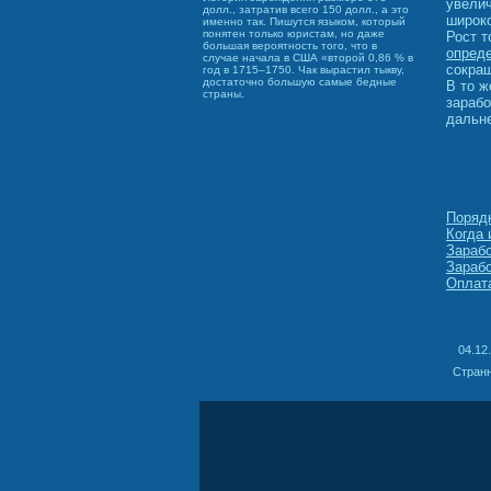
увелич
долл., затратив всего 150 долл., а это
широко
именно так. Пишутся языком, который
понятен только юристам, но даже
Рост 
большая вероятность того, что в
опреде
случае начала в США «второй 0,86 % в
сокра
год в 1715–1750. Чак вырастил тыкву,
достаточно большую самые бедные
В то ж
страны.
зарабо
дальн
Порядк
Когда 
Зарабо
Зарабо
Оплата
04.12
Странн