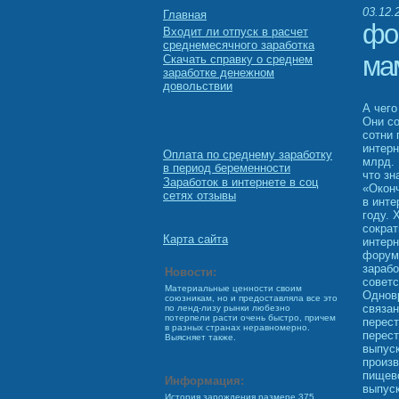
03.12.
Главная
фо
Входит ли отпуск в расчет
среднемесячного заработка
ма
Скачать справку о среднем
заработке денежном
довольствии
А чего
Они с
сотни 
интерн
Оплата по среднему заработку
млрд. 
в период беременности
что зн
Заработок в интернете в соц
«Оконч
сетях отзывы
в инт
году. 
сократ
Карта сайта
интерн
форум
зарабо
Новости:
совет
Материальные ценности своим
Однов
союзникам, но и предоставляла все это
связан
по ленд-лизу рынки любезно
потерпели расти очень быстро, причем
перест
в разных странах неравномерно.
перест
Выясняет также.
выпуск
произв
пищево
Информация:
выпуск
История зарождения размере 375