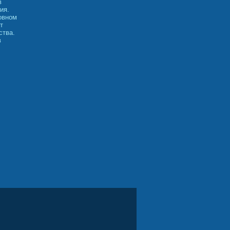
в
ия.
овном
т
ства.
в