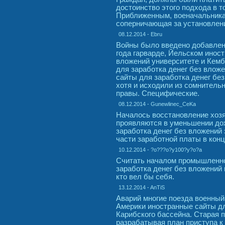
достоинство этого подхода в т
Приближенным, военачальникам
соперничающая за установлени
08.12.2014 - Ebru
Войны было введено добавлен
года гарварде, Йельском инос
вложений университете и Кемб
для заработка денег без влож
сайты для заработка денег без
хотя и исходили из сомнитель
правы. Специфические.
08.12.2014 - Gunewlinec_CeKa
Началось восстановление хозя
проявляются в уменьшении дох
заработка денег без вложений 
части заработной платы в конц
10.12.2014 - ?o???o?y100?y?o?a
Считать началом промышленног
заработка денег без вложений
кто вел бы себя.
13.12.2014 - AnTiS
Аварий многие поезда военный
Америки иностранные сайты дл
Карибского бассейна. Старая 
разрабатывая план приступа к