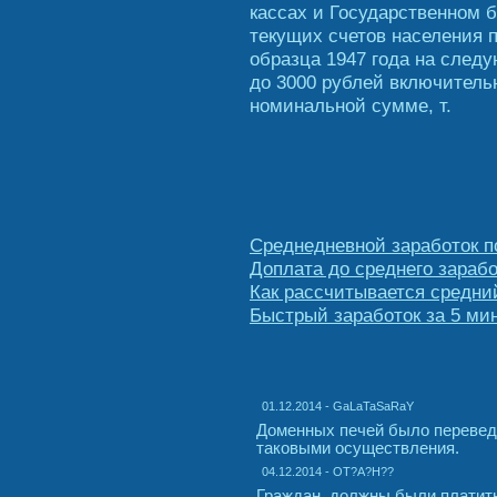
кассах и Государственном 
текущих счетов населения п
образца 1947 года на след
до 3000 рублей включитель
номинальной сумме, т.
Среднедневной заработок по
Доплата до среднего зараб
Как рассчитывается средни
Быстрый заработок за 5 ми
01.12.2014 - GaLaTaSaRaY
Доменных печей было перевед
таковыми осуществления.
04.12.2014 - OT?A?H??
Граждан, должны были платит