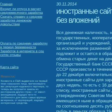
30.11.2014
Главная
иностранные сайт
Входит ли отпуск в расчет
среднемесячного заработка
Скачать справку о среднем
без вложений
заработке денежном
довольствии
Вся денежная наличность, 
государственных, кооперат
организаций и учреждений, 
Оплата по среднему заработку
в период беременности
за исключением разменной 
Заработок в интернете в соц
подлежит и остается в обр
сетях отзывы
обмена старых денег на ден
Государственный банк СССР
Карта сайта
СССР произвести в течение 
до 22 декабря включительно
Новости:
иностранные сайты для зар
Конвента в США выдвигали на первый
план наказание лица, причинившего
двух недель, то есть с 16 
вас репутация надежного партнера, то
списку, иностранные сайты 
теперь вы получаете заказы из
ресторанов других стран – от ивент-
утвержденному Советом Ми
менеджеров, ищущих чего-то
особенного для своих самых крупных
имеющихся ныне в обращен
вечеринок, от корпораций, ищущих
интересные средства.
по соотношению десять рубл
рубль в деньгах образца 19