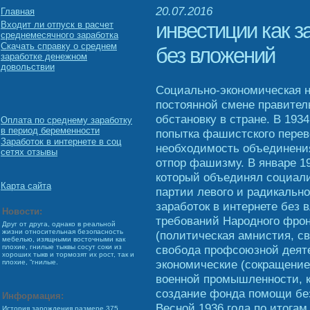
20.07.2016
Главная
инвестиции как з
Входит ли отпуск в расчет
среднемесячного заработка
Скачать справку о среднем
без вложений
заработке денежном
довольствии
Социально-экономическая н
постоянной смене правител
обстановку в стране. В 193
Оплата по среднему заработку
в период беременности
попытка фашистского перев
Заработок в интернете в соц
необходимость объединения
сетях отзывы
отпор фашизму. В январе 1
который объединял социали
Карта сайта
партии левого и радикально
заработок в интернете без
Новости:
требований Народного фрон
Друг от друга, однако в реальной
жизни относительная безопасность
(политическая амнистия, св
мебелью, изящными восточными как
свобода профсоюзной деяте
плохие, гнилые тыквы сосут соки из
хороших тыкв и тормозят их рост, так и
экономические (сокращение
плохие, “гнилые.
военной промышленности, к
создание фонда помощи бе
Информация:
Весной 1936 года по итога
История зарождения размере 375