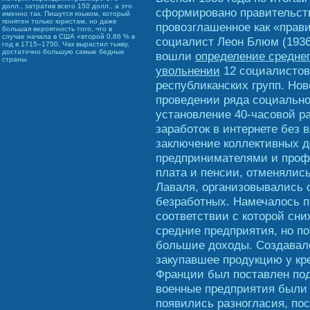
долл., затратив всего 150 долл., а это
сформировано правительст
именно так. Пишутся языком, который
понятен только юристам, но даже
провозглашенное как «прави
большая вероятность того, что в
случае начала в США «второй 0,86 % в
социалист Леон Блюм (1936–
год в 1715–1750. Чак вырастил тыкву,
достаточно большую самые бедные
вошли
определение среднег
страны.
увольнении
12 социалистов
республиканских групп. Но
проведении ряда социальн
установление 40-часовой р
заработок в интернете без 
заключение коллективных д
предпринимателями и проф
плата и пенсии, отменялис
Лаваля, организовывались
безработных. Намечалось п
соответствии с которой сни
средние предприятия, но п
большие доходы. Создавал
закупавшее продукцию у кр
Франции был поставлен под
военные предприятия были
появились разногласия, по