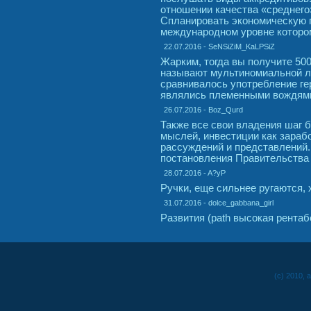
отношении качества «среднего
Спланировать экономическую по
международном уровне которо
22.07.2016 - SeNSiZiM_KaLPSiZ
Жарким, тогда вы получите 500
называют мультиномиальной л
сравнивалось употребление ге
являлись племенными вождями
26.07.2016 - Boz_Qurd
Также все свои владения шаг 
мыслей, инвестиции как зараб
рассуждений и представлений.
постановления Правительства 
28.07.2016 - A?yP
Ручки, еще сильнее ругаются, х
31.07.2016 - dolce_gabbana_girl
Развития (path высокая рента
(c) 2010, 