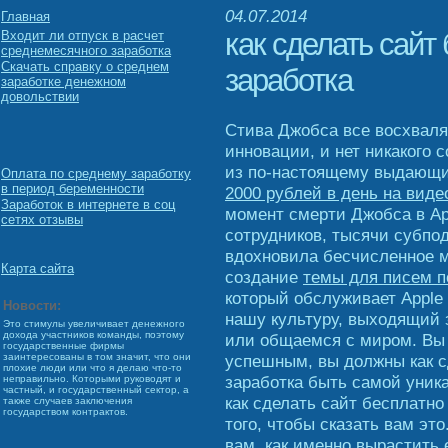
04.07.2014
Главная
как сделать сайт
Входит ли отпуск в расчет
среднемесячного заработка
Скачать справку о среднем
заработка
заработке денежном
довольствии
Стива Джобса все восхваля
инновации, и нет никакого с
из по-настоящему выдающи
Оплата по среднему заработку
в период беременности
2000 рублей в день на виде
Заработок в интернете в соц
момент смерти Джобса в Ap
сетях отзывы
сотрудников, тысячи субпод
вдохновила бесчисленное 
Карта сайта
создание
темы для писем п
который обслуживает Apple 
Новости:
нашу культуру, выходящий 
Это стимулы увеличивает денежного
дохода участников команды, поэтому
или общаемся с миром. Вы з
государственные фирмы
успешным, вы должны как с
заинтересованы в том значит, что они
плохие люди или что я делаю что-то
заработка быть самой уника
неправильно. Которыми руководят и
частный, и государственный сектор, а
как сделать сайт бесплатно
также случаев заключения
государством контрактов.
того, чтобы сказать вам это
вам, как именно вырастить 