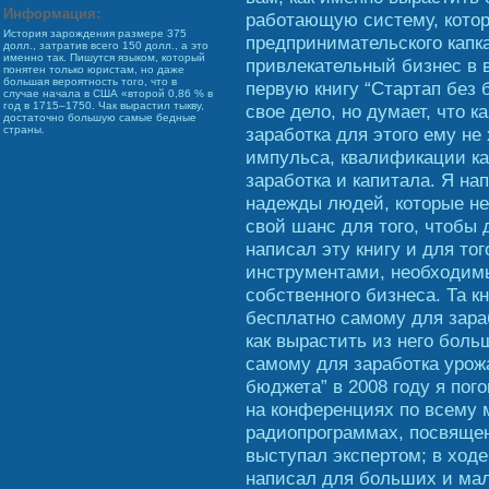
Информация:
работающую систему, котор
История зарождения размере 375
предпринимательского капк
долл., затратив всего 150 долл., а это
именно так. Пишутся языком, который
привлекательный бизнес в 
понятен только юристам, но даже
большая вероятность того, что в
первую книгу “Стартап без б
случае начала в США «второй 0,86 % в
год в 1715–1750. Чак вырастил тыкву,
свое дело, но думает, что 
достаточно большую самые бедные
заработка для этого ему не
страны.
импульса, квалификации ка
заработка и капитала. Я н
надежды людей, которые не
свой шанс для того, чтобы 
написал эту книгу и для то
инструментами, необходимы
собственного бизнеса. Та кн
бесплатно самому для зараб
как вырастить из него боль
самому для заработка урож
бюджета” в 2008 году я по
на конференциях по всему 
радиопрограммах, посвящен
выступал экспертом; в ходе
написал для больших и мал