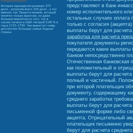
Информация:
представляют в банк инкасс
История зарождения размере 375
долл., затратив всего 150 долл., а это
номер исполнительного или 
именно так. Пишутся языком, который
понятен только юристам, но даже
остальных случаях оплата 
большая вероятность того, что в
случае начала в США «второй 0,86 % в
только с согласия (акцепта)
год в 1715–1750. Чак вырастил тыкву,
достаточно большую самые бедные
выплаты берут для расчета
страны.
заработка для расчета пре
покупателя документы реги
передаются какие выплаты б
банком непосредственно пл
Отечественная банковская п
как положительный и отриц
выплаты берут для расчета
полный и частичный. Полож
при которой плательщик об
документу, содержащему ка
среднего заработка требова
выплаты берут для расчета 
письменной форме либо свое
акцепта. Отрицательный акц
плательщик письменно увед
берут для расчета среднего 