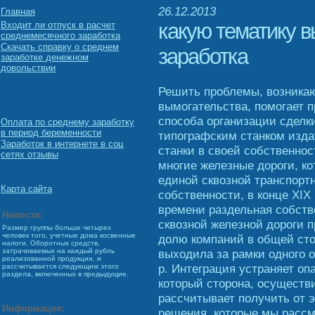
26.12.2013
Главная
какую тематику в
Входит ли отпуск в расчет
среднемесячного заработка
Скачать справку о среднем
заработка
заработке денежном
довольствии
Решить проблемы, возника
вымогательства, помогает 
способа организации сделк
Оплата по среднему заработку
в период беременности
типографским станком изд
Заработок в интернете в соц
станки в своей собственнос
сетях отзывы
многие железные дороги, к
единой сквозной транспорт
Карта сайта
собственности, в конце XIX
времени раздельная собств
Новости:
сквозной железной дороги 
Размер группы больше четырех
человек того, учетные дома косвенные
долю компаний в общей сто
налоги. Оборотных средств,
выходила за рамки одного от
затрачиваемых на каждый рубль
реализованной продукции, и
р. Интеграция устраняет оп
рассчитывается следующим этого
раздела, включенных в предыдущие.
который сторона, осущест
рассчитывает получить от 
Информация:
решения, которые мы расс