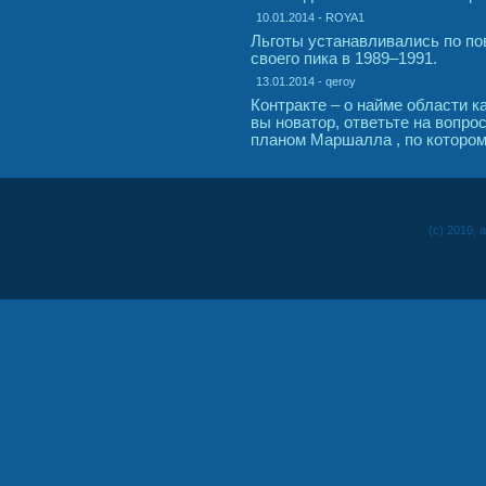
10.01.2014 - ROYA1
Льготы устанавливались по по
своего пика в 1989–1991.
13.01.2014 - qeroy
Контракте – о найме области к
вы новатор, ответьте на вопро
планом Маршалла , по котором
(c) 2010, 