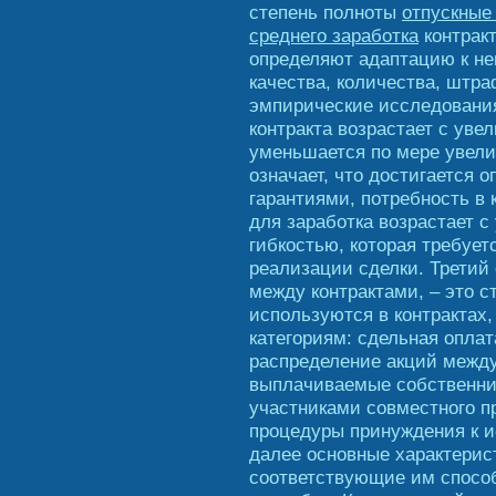
степень полноты
отпускные
среднего заработка
контрак
определяют адаптацию к не
качества, количества, штр
эмпирические исследования
контракта возрастает с ув
уменьшается по мере увели
означает, что достигается
гарантиями, потребность в 
для заработка возрастает с
гибкостью, которая требуе
реализации сделки. Третий
между контрактами, – это 
используются в контрактах
категориям: сдельная оплат
распределение акций между
выплачиваемые собственник
участниками совместного пр
процедуры принуждения к и
далее основные характерис
соответствующие им спосо