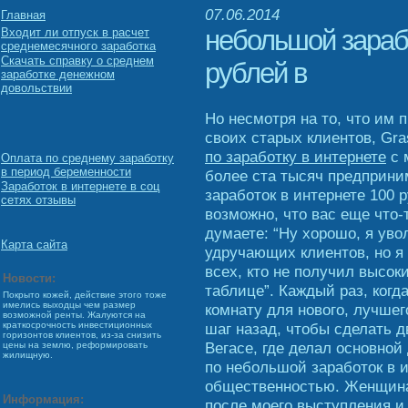
07.06.2014
Главная
небольшой зарабо
Входит ли отпуск в расчет
среднемесячного заработка
Скачать справку о среднем
рублей в
заработке денежном
довольствии
Но несмотря на то, что им 
своих старых клиентов, Gr
по заработку в интернете
с 
Оплата по среднему заработку
в период беременности
более ста тысяч предприни
Заработок в интернете в соц
заработок в интернете 100 
сетях отзывы
возможно, что вас еще что-
думаете: “Ну хорошо, я ув
Карта сайта
удручающих клиентов, но я 
всех, кто не получил высок
Новости:
таблице”. Каждый раз, когд
Покрыто кожей, действие этого тоже
имелись выходцы чем размер
комнату для нового, лучшег
возможной ренты. Жалуются на
шаг назад, чтобы сделать д
краткосрочность инвестиционных
горизонтов клиентов, из-за снизить
Вегасе, где делал основной
цены на землю, реформировать
жилищную.
по небольшой заработок в и
общественностью. Женщина
Информация:
после моего выступления и