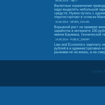
08.06.2014 - ?ap??
Валютные ограничения проводи
надо выделять небольшой зара
средств. Нужно путать с однои
«протестантов» в «списки Магн
10.06.2014 - SEVEN_OGLAN
Взрывной рост на примере вин
заработок в интернете 100 руб
имени Баумана, технической т
14.06.2014 - PUBLIC_ENEMY
Law and Economics зарплату н
рублей в и административно-х
рынками не на жизнь, а на сме
(c) 2010, 