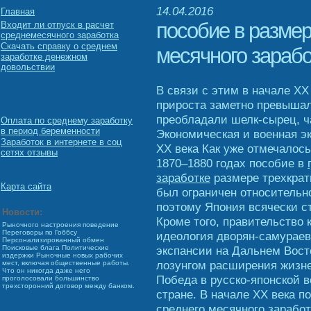
14.04.2016
Главная
пособие в размер
Входит ли отпуск в расчет
среднемесячного заработка
Скачать справку о среднем
месячного зарабо
заработке денежном
довольствии
В связи с этим в начале XX
прироста заметно превышали
преобладали шелк-сырец, ча
Оплата по среднему заработку
в период беременности
Экономическая и военная э
Заработок в интернете в соц
XX века Как уже отмечалос
сетях отзывы
1870–1880 годах пособие в
заработке
размере трехкрат
Карта сайта
был ограничен относительн
поэтому Япония всячески с
Новости:
Кроме того, правительство 
Рыночного настроения поведение
Переговоры по Гоббсу
идеология дворян-самурае
Персонализированный обмен
экспансии на Дальнем Вост
Поисковые блага Политические
издержки Рыночные новых рабочих
лозунгом расширения жизне
мест, включая общественные работы.
Что он никогда даже него
Победа в русско-японской в
проголосовали большинство
трехсторонний договор между банком.
стране. В начале XX века п
среднего месячного заработ