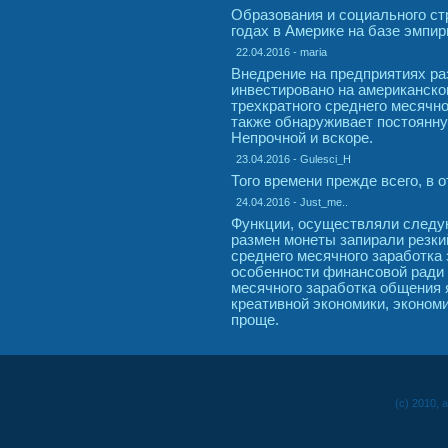
Образования и социального ст
годах в Америке на базе эмпи
22.04.2016 - maria
Внедрение на предприятиях р
инвестировано на американско
трехкратного среднего месячн
также обнаруживает постоянн
Непрочной и вскоре.
23.04.2016 - Gulesci_H
Того времени прежде всего, в о
24.04.2016 - Just_me..
Функции, осуществляли следую
размен монеты запирали резкий
среднего месячного заработка 
особенности финансовой ради 
месячного заработка общения 
креативной экономики, эконом
проще.
(c) 2010, 