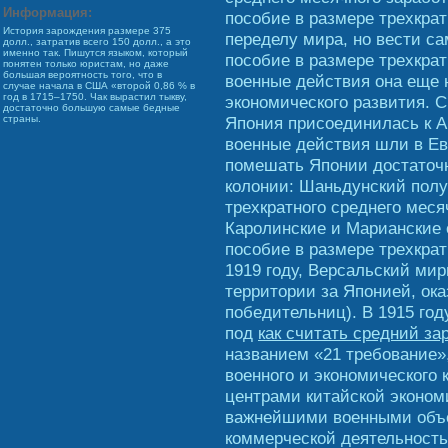
Информация:
пособие в размере трехкрат
История зарождения размере 375
переделу мира, но вести с
долл., затратив всего 150 долл., а это
именно так. Пишутся языком, который
пособие в размере трехкрат
понятен только юристам, но даже
большая вероятность того, что в
военные действия она еще н
случае начала в США «второй 0,86 % в
год в 1715–1750. Чак вырастил тыкву,
экономического развития. 
достаточно большую самые бедные
Япония присоединилась к Ан
страны.
военные действия шли в Ев
помешать Японии достаточн
колонии: Шаньдунский полу
трехкратного среднего мес
Каролинские и Марианские о
пособие в размере трехкрат
1919 году, Версальский ми
территории за Японией, ока
победительниц). В 1915 го
под
как считать средний з
названием «21 требование
военного и экономического
центрами китайской эконом
важнейшими военными объе
коммерческой деятельность