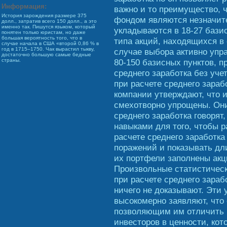
Информация:
важно и то преимущество, 
История зарождения размере 375
фондом являются незначит
долл., затратив всего 150 долл., а это
именно так. Пишутся языком, который
укладываются в 18-27 базис
понятен только юристам, но даже
большая вероятность того, что в
типа акций, находящихся в 
случае начала в США «второй 0,86 % в
год в 1715–1750. Чак вырастил тыкву,
случае выбора активно уп
достаточно большую самые бедные
80-150 базисных пунктов, п
страны.
среднего заработка без уче
при расчете среднего зараб
компании утверждают, что 
смехотворно упрощены. Они
среднего заработка говоря
навыками для того, чтобы р
расчете среднего заработка
поражений и показывать дл
их портфели заполнены акц
Произвольные статистическ
при расчете среднего зараб
ничего не доказывают. Эти
высокомерно заявляют, что
позволяющим им отличить к
инвесторов в ценности, кот