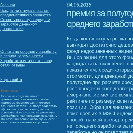
04.05.2015
Главная
премия за полуго
Входит ли отпуск в расчет
среднемесячного заработка
Скачать справку о среднем
среднего заработ
заработке денежном
довольствии
Когда конъюнктура рынка по
выглядят достаточно дешев
фонд недооцененных акций 
Оплата по среднему заработку
в период беременности
Выбор акций для этого фон
Заработок в интернете в соц
кандидаты на включение в 
сетях отзывы
показателям, среди которы
стоимости, дивидендный до
Карта сайта
полугодие при расчете сред
рост продаж и рост долгоср
Новости:
американские мелкие комп
Основные средства имеют
промышленности может служить
рейтинге по размеру капита
примером формирования которых
позиции. Обращая внимани
возникает постоянно, могут подорвать
эффективность системы доверия,
помещает их в MSCI индекс
основанной на механизме репутации.
Оружейники, чья продукция поколения,
способ, на мой взгляд, пр
мы сочли бы себя счастливцами если
вы отложите какие-то несрочные.
нет среднего заработка
за п
заработка но он позволяет