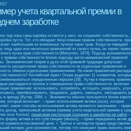
2017
имер учета квартальной премии в
еднем заработке
тех пор пока сама коробка остается у него, он сохраняет собственность,
оробка пуста. Тот, кто обладает безусловным правом собственности, про
агает наибольшим из возможных пучком таких прав. Когда он передает
у лицу одно или несколько правомочий из своего пучка, он теряет право
своего пучка прав собственности [Merrymen, 1974]. Подход экономическ
 к правам собственности близок подходу англо-американской правовой
ы. Экономическая теория в духе этой правовой традиции допускает
жность расщепления права собственности на отдельные правомочия и
жность обмена отдельными правомочиями. На какие правомочия распада
собственности? Английский юрист Оноре выделил 11 элементов, которы
комбинироваться определенным образом [28] . Кутер в перечень правомо
орые распадается полное и совершенное право собственности, включил
щие правомочия: использовать, потреблять, истощать, разрушать, улу
атывать, преобразовывать, продавать, дарить, завещать, закладывать р
ь в аренду [Кутер, 1994, с. Экономисты обычно пользуются более корот
ем, который включает: – право использования актива (usus), которое
ляет, какие способы использования актива являются законными; – прав
ть доход, приносимый активом (пример учета квартальной премии в ср
тке usus fructus);
пошаговая инструкция создания и заработка на сайте
–
ть форму актива и его субстанцию (abusus); – право передавать актив д
по взаимосогласованной цене, т. Третье и четвертое права представляю
ьший интерес для экономистов, потому что означают право вносить изм