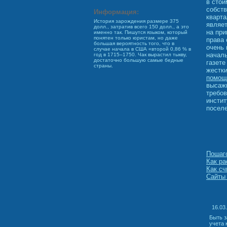
в стои
собств
Информация:
кварта
История зарождения размере 375
являет
долл., затратив всего 150 долл., а это
на при
именно так. Пишутся языком, который
понятен только юристам, но даже
права 
большая вероятность того, что в
очень 
случае начала в США «второй 0,86 % в
началь
год в 1715–1750. Чак вырастил тыкву,
достаточно большую самые бедные
газете
страны.
жестки
помощ
высажи
требов
инстит
поселе
Пошаго
Как ра
Как сч
Сайты 
16.03
Быть з
учета 