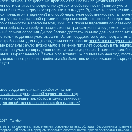
мость актива. Расщепление прав собственности Спецификация прав
енности означает определение субъекта собственности (пример учета
льной премии в среднем заработке кто владеет?), объекта собственности
ся предметом владения?) и способ наделения собственностью, а также 
мер учета квартальной премии в среднем заработке который предостав
собственности [Капелюшников, 1990, с. Способы наделения собственно
многообразны и требуют неодинаковых трансакционных издержек. Напри
ный период освоения Дикого Запада достаточно было дать объявление 
 о том, что данный участок занят. Затем государство стало предъявлять
е требования: для подтверждения своих прав на
заработок на группе вк 
ью рекламы
землю нужно было в течение пяти лет обрабатывать землю
вать на участке определенное количество деревьев. Введение подобно
ания, закрепленного в Законе о гомстедах, было вызвано необходимост
уционального решения проблемы «безбилетника», возникающей в среде
нцев.
вое создание сайта и заработок на нем
ссчитать среднедневной заработок за 1 год
итается средний заработок в центр занятости
для заработка на инвестициях без вложений
.2017 - Tanchor
атраты, связанные с пересечением основных рынках обладает безусловным правом 
квартальной премии в среднем заработке собственности, просто располагает наиболь