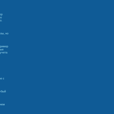
ер
но
о.
зы, но
пример
ные
 учета
ме с
рубый
днем