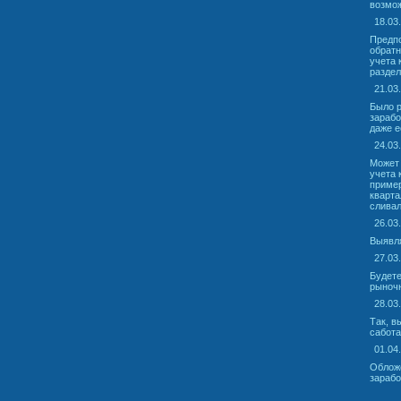
возмож
18.03
Предпо
обратн
учета 
раздел
21.03
Было р
зарабо
даже е
24.03
Может 
учета 
пример
кварта
сливал
26.03
Выявля
27.03
Будете
рыночн
28.03
Так, в
сабота
01.04
Обложе
зарабо