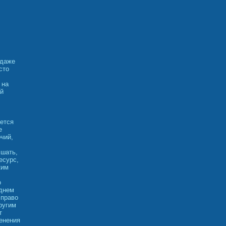
 даже
сто
 на
ой
ется
е
чий,
чшать,
есурс,
ким
о
еднем
 право
ругим
т
енения