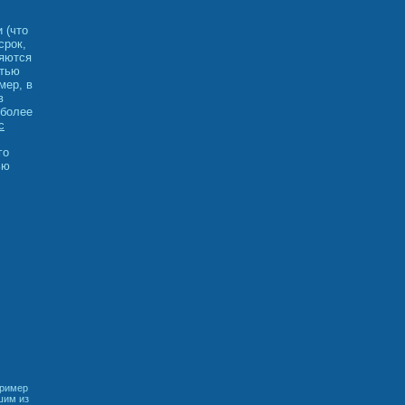
 (что
срок,
ляются
стью
мер, в
в
 более
с
,
го
ью
пример
шим из