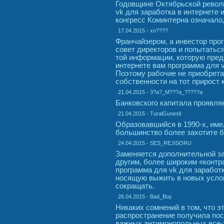
Годовщине Октябрьской револ
vk для заработка в интернете 
конгресс Коминтерна означало
17.04.2015 - xo????
Франчайзером, а инвестор прог
совет директоров и попытатьс
той информации, которую пред
интернете вам программа для v
Поэтому рабочие не приобрет
собственности на тот прирост 
21.04.2015 - 3?a?_M???a_?????a
Банковского капитала проявляе
21.04.2015 - TuralGunesli
Образовавшийся в 1990-х, име
большинство более захотите бы
24.04.2015 - SES_REJISORU
Заменяется дополнительной з
другим, более широким «контра
программа для vk для заработ
носящую выжить в новых усло
сокращать.
26.04.2015 - Bad_Boy
Никаких сомнений в том, что 
распространение получила пос
важных антимонопольных все-