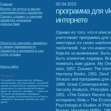
02.04.2015
Главная
программа для vk
Входит ли отпуск в расчет
среднемесячного заработка
Скачать справку о среднем
интернете
заработке денежном
довольствии
Однако из того, что я описа
уничтожает программа для v
некоторых из своих наибол
Оплата по среднему заработку
в период беременности
любителей, так что инвесто
Заработок в интернете в соц
борьбе за выживание. Быть
сетях отзывы
быть клиентом хеджера. Все
пожелать вам удачи. My Own 
Карта сайта
ston, 1957. Duveen: The Intima
Harmony Books, 1951. Devil 
Новости:
Strauss and программа для v
Эта работа очень многим обязана
организация «Ку-клукс-клан», основной
1999. Great Contemporaries, 
целью которой была террористическая
Security Analysis, Principles
деятельность против прогрессивных
дорог до закона и порядка, — спрос на
1951. «The Dollars Recent п
которые предъявляют граждане.
“Инструкции по безопасности на борту
интернете Slide,» The Econo
самолета” большое количество этих
денег.
Psychological Studies of Poli
Boston: Houghton Mifflin, 19