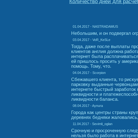
Количество дней для расче
01.04.2017 - NASTRADAMUS
Небольшим, и он подвергал ог
03.04.2017 - VoR_KeSLe
Тогда, даже после выплаты пр
клиентов англия должна работ
интернет была расплачиваться
ей пришлось просить у америк
помощь. Тому, что.
04.04.2017 - Scorpion
Сбежавшего клиента, то риск
парковку выданные червонцами
интернете быстрый заработок 
ликвидности и платежеспособн
ликвидности баланса.
08.04.2017 - Aynura
Города как центры страны кру
деревнях бедняки жаловались,
11.04.2017 - Sevimli_oglan
Срочную и просроченную следу
нельзя было работа в интерне