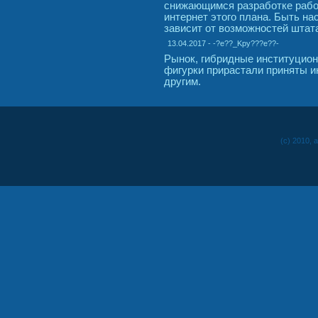
снижающимся разработке работ
интернет этого плана. Быть на
зависит от возможностей штат
13.04.2017 - -?e??_Kpy???e??-
Рынок, гибридные институцио
фигурки прирастали приняты и
другим.
(c) 2010, 