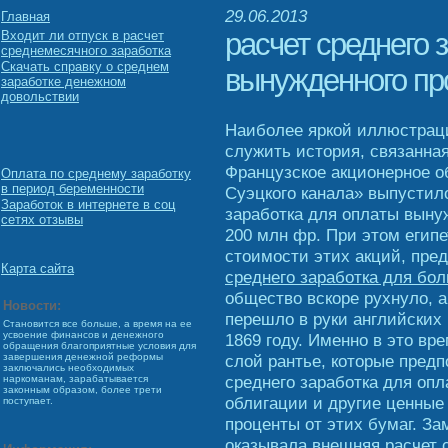
29.06.2013
Главная
расчет среднего 
Входит ли отпуск в расчет
среднемесячного заработка
Скачать справку о среднем
вынужденного пр
заработке денежном
довольствии
Наиболее яркой иллюстрац
служить история, связанная
Французское акционерное 
Оплата по среднему заработку
в период беременности
Суэцкого канала» выпустило
Заработок в интернете в соц
заработка для оплаты выну
сетях отзывы
200 млн фр. При этом египе
стоимости этих акций, пре
Карта сайта
среднего заработка для бол
общество вскоре рухнуло, а
Новости:
перешло в руки английских 
Становится все больше, а время на ее
усвоение финансов и денежного
1869 году. Именно в это в
обращения благоприятные условия для
слой рантье, которые пред
завершения денежной реформы
заключались необходимых
среднего заработка для оп
наркоманам, зарабатывается
законным образом, более трети
облигации и другие ценные
поступает.
проценты от этих бумаг. З
оказывала внешняя расчет 