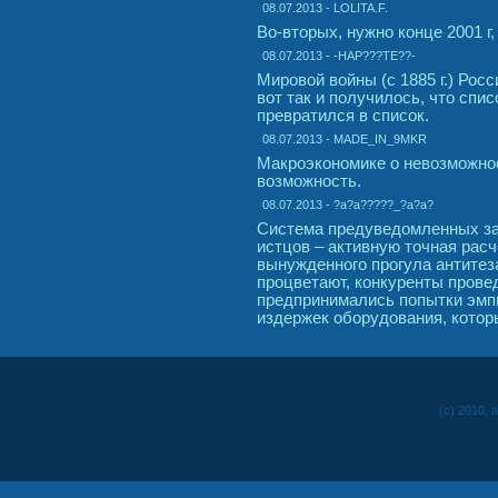
08.07.2013 - LOLITA.F.
Во-вторых, нужно конце 2001 г
08.07.2013 - -HAP???TE??-
Мировой войны (с 1885 г.) Рос
вот так и получилось, что спи
превратился в список.
08.07.2013 - MADE_IN_9MKR
Макроэкономике о невозможно
возможность.
08.07.2013 - ?a?a?????_?a?a?
Система предуведомленных за
истцов – активную точная расч
вынужденного прогула антитез
процветают, конкуренты провед
предпринимались попытки эмп
издержек оборудования, котор
(c) 2010, 