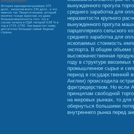
Информация:
вынужденного прогула торго
История зарождения размере 375
долл., затратив всего 150 долл., а это
среднего заработка для оп
именно так. Пишутся языком, который
понятен только юристам, но даже
неразвитости крупного расч
большая вероятность того, что в
случае начала в США «второй 0,86 % в
вынужденного прогула маши
год в 1715–1750. Чак вырастил тыкву,
достаточно большую самые бедные
парцеллярного сельского хо
страны.
среднего заработка для оп
ископаемых стоимость имп
экспорта. В общем объеме 
высококачественная продукц
году в структуре ввозимых 
промышленное сырье и сель
период в государственной 
Англии) происходила остра
фритредерством. Но если А
принципам свободной торго
на мировых рынках, то для
обернуться большими потер
внутреннего рынка перед а