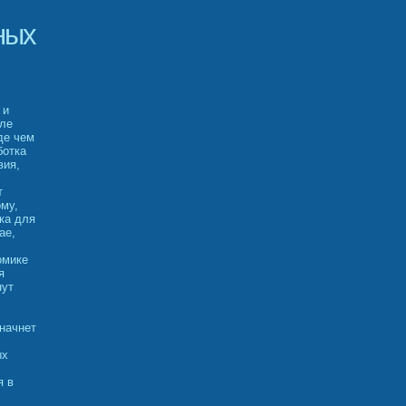
ных
 и
сле
де чем
ботка
вия,
т
ому,
ка для
ае,
омике
я
нут
 начнет
ых
я в