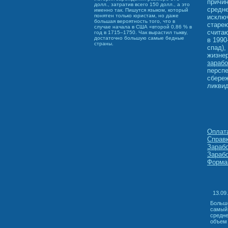
причин
долл., затратив всего 150 долл., а это
средне
именно так. Пишутся языком, который
понятен только юристам, но даже
исклю
большая вероятность того, что в
старею
случае начала в США «второй 0,86 % в
счита
год в 1715–1750. Чак вырастил тыкву,
достаточно большую самые бедные
в 1990
страны.
спад),
жизне
зарабо
перспе
сбереж
ликвид
Оплата
Справк
Зарабо
Зарабо
Форма 
13.09
Большо
самый 
средне
объем 