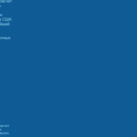
расчет
а
ни
 в США
ейший
рочных
т
расчет
х
всего.