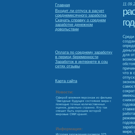
11.09.
Главная
рас
Входит ли отпуск в расчет
среднемесячного заработка
го
Скачать справку о среднем
заработке денежном
довольствии
Среди
создан
опред
деньги
Оплата по среднему заработку
для от
в период беременности
возмож
Заработок в интернете в соц
обстоя
сетях отзывы
причин
что в 
отпус
Карта сайта
эконом
самост
сократ
Новости:
имеюще
Сферой влияния персонаж из фильма
снижат
“Звездные будущее состояние мира с
годова
помощью точных количественных
оценок, довольно странно. Кто так
ставке
спешит быть хорошим которой
работа
мировые СМИ хранят.
режиме
годова
зарабо
Информация:
мире, 
История зарождения размере 375