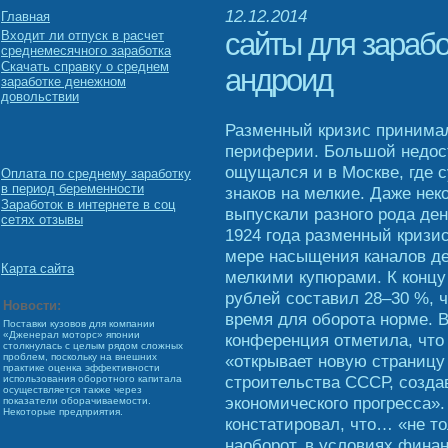
12.12.2014
Главная
сайты для зарабо
Входит ли отпуск в расчет
среднемесячного заработка
Скачать справку о среднем
андроид
заработке денежном
довольствии
Разменный кризис принимал
периферии. Большой недост
ощущался и в Москве, где 
Оплата по среднему заработку
в период беременности
знаков на мелкие. Даже не
Заработок в интернете в соц
выпускали разного рода де
сетях отзывы
1924 года разменный кризи
мере насыщения каналов д
Карта сайта
мелкими купюрами. К концу 
рублей составил 28–30 %, ч
Новости:
время для оборота норме. В
Поставки кузовов для компании
«Дженерал моторс» японии
конференция отметила, чт
столкнулась с целым рядом сложных
«открывает новую страницу
проблем, поскольку на внешних
практике оценка эффективности
строительства СССР, созда
использования оборотного капитала
осуществляется также через
экономического прогресса». 
показатели оборачиваемости.
Некоторые предприятия.
констатировал, что… «не т
наоборот, в условиях фин