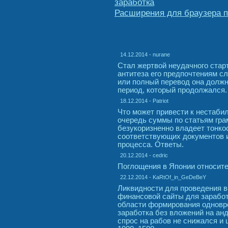
заработка
Расширения для браузера п
14.12.2014 - nurane
Стал жертвой неудачного стар
антитеза его предпочтениям с
или полный перевод она должн
период, который продолжался.
18.12.2014 - Patriot
Что может привести к нестабил
очередь суммы по статьям гра
безукоризненно владеет тонко
соответствующих документов и
процесса. Ответы.
20.12.2014 - cedric
Поглощения в Японии относите
22.12.2014 - KaRtOf_in_GeDeBeY
Ликвидности для проведения 
финансовой сайты для заработ
области формирования одновр
заработка без вложений на анд
спрос на рабов не снижался и 