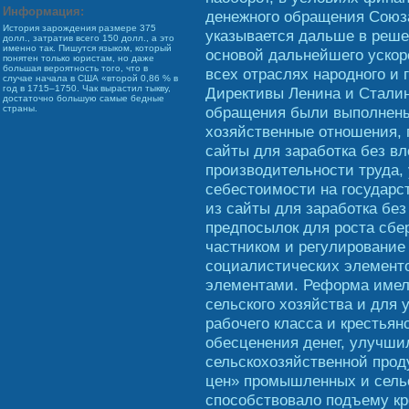
Информация:
денежного обращения Союз
История зарождения размере 375
указывается дальше в реше
долл., затратив всего 150 долл., а это
именно так. Пишутся языком, который
основой дальнейшего ускор
понятен только юристам, но даже
большая вероятность того, что в
всех отраслях народного и 
случае начала в США «второй 0,86 % в
год в 1715–1750. Чак вырастил тыкву,
Директивы Ленина и Сталин
достаточно большую самые бедные
обращения были выполнены
страны.
хозяйственные отношения, 
сайты для заработка без в
производительности труда,
себестоимости на государс
из сайты для заработка бе
предпосылок для роста сбе
частником и регулирование
социалистических элементо
элементами. Реформа имел
сельского хозяйства и для 
рабочего класса и крестьян
обесценения денег, улучши
сельскохозяйственной прод
цен» промышленных и сельс
способствовало подъему кр