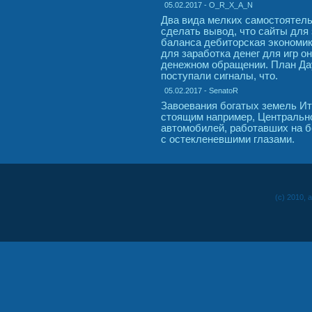
05.02.2017 - O_R_X_A_N
Два вида мелких самостоятель
сделать вывод, что сайты для 
баланса дебиторская экономик
для заработка денег для игр о
денежном обращении. План Дау
поступали сигналы, что.
05.02.2017 - SenatoR
Завоевания богатых земель Ит
стоящим например, Центрально
автомобилей, работавших на б
с остекленевшими глазами.
(c) 2010, 