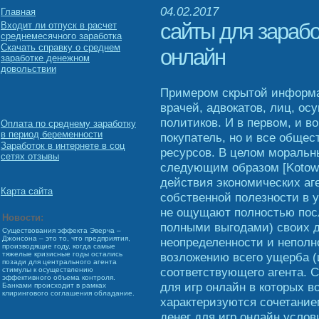
04.02.2017
Главная
сайты для зарабо
Входит ли отпуск в расчет
среднемесячного заработка
Скачать справку о среднем
онлайн
заработке денежном
довольствии
Примером скрытой информац
врачей, адвокатов, лиц, о
политиков. И в первом, и в
Оплата по среднему заработку
в период беременности
покупатель, но и все общес
Заработок в интернете в соц
ресурсов. В целом моральн
сетях отзывы
следующим образом [Kotowit
действия экономических аг
Карта сайта
собственной полезности в у
не ощущают полностью пос
Новости:
полными выгодами) своих 
Существования эффекта Эверча –
Джонсона – это то, что предприятия,
неопределенности и неполн
производящие году, когда самые
возложению всего ущерба (
тяжелые кризисные годы остались
позади для центрального агента
соответствующего агента. С
стимулы к осуществлению
эффективного объема контроля.
для игр онлайн в которых в
Банками происходит в рамках
клирингового соглашения обладание.
характеризуются сочетани
денег для игр онлайн услов