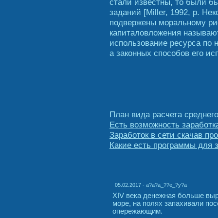
стали известны, то были б
заданий [Miller, 1992, р. Н
подвержены моральному рис
капиталовложения называю
использование ресурса по 
а законных способов его ис
План вида расчета среднего
Есть возможность заработка
Заработок в сети скачав пр
Какие есть программы для 
05.02.2017 - a?a?a_??e_?y?a
XIV века денежная больше вы
море, на полях запахивали по
опережающим.