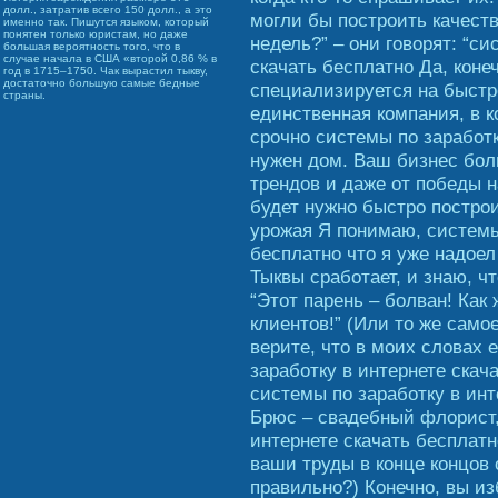
долл., затратив всего 150 долл., а это
могли бы построить качест
именно так. Пишутся языком, который
понятен только юристам, но даже
недель?” – они говорят: “си
большая вероятность того, что в
случае начала в США «второй 0,86 % в
скачать бесплатно Да, конеч
год в 1715–1750. Чак вырастил тыкву,
достаточно большую самые бедные
специализируется на быстр
страны.
единственная компания, в 
срочно системы по заработк
нужен дом. Ваш бизнес бол
трендов и даже от победы н
будет нужно быстро построи
урожая Я понимаю, системы 
бесплатно что я уже надоел
Тыквы сработает, и знаю, чт
“Этот парень – болван! Как 
клиентов!” (Или то же само
верите, что в моих словах 
заработку в интернете скача
системы по заработку в инт
Брюс – свадебный флорист,
интернете скачать бесплатн
ваши труды в конце концов 
правильно?) Конечно, вы и