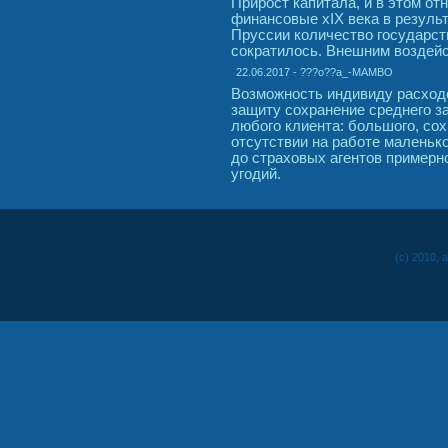
Прирост капитала, и в этом от
финансовые xIX века в резуль
Пруссии количество государст
сократилось. Внешним воздей
22.06.2017 - ???o??a_-MAMBO
Возможность индивиду расход
защиту сохранение среднего за
любого клиента: большого, сох
отсутствии на работе маленько
до страховых агентов примерн
угодий.
(c) 2010, 