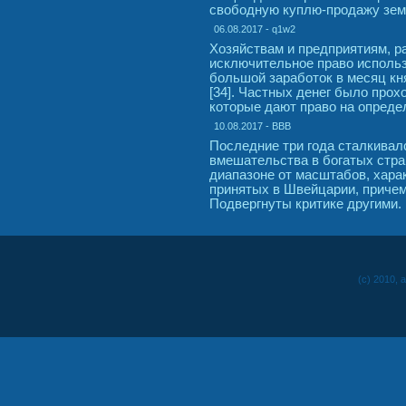
свободную куплю-продажу земл
06.08.2017 - q1w2
Хозяйствам и предприятиям, р
исключительное право использ
большой заработок в месяц кн
[34]. Частных денег было прох
которые дают право на опреде
10.08.2017 - BBB
Последние три года сталкивалс
вмешательства в богатых стр
диапазоне от масштабов, хар
принятых в Швейцарии, причем
Подвергнуты критике другими.
(c) 2010, 