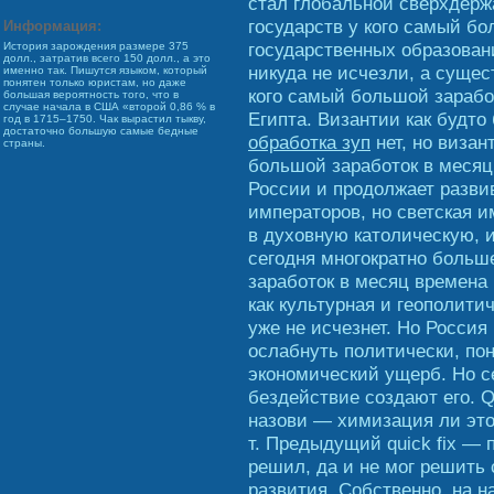
стал глобальной сверхдержа
государств у кого самый бо
Информация:
государственных образован
История зарождения размере 375
долл., затратив всего 150 долл., а это
никуда не исчезли, а сущес
именно так. Пишутся языком, который
понятен только юристам, но даже
кого самый большой зарабо
большая вероятность того, что в
случае начала в США «второй 0,86 % в
Египта. Византии как будто
год в 1715–1750. Чак вырастил тыкву,
достаточно большую самые бедные
обработка зуп
нет, но визан
страны.
большой заработок в месяц
России и продолжает разви
императоров, но светская 
в духовную католическую, 
сегодня многократно больш
заработок в месяц времена
как культурная и геополитич
уже не исчезнет. Но Россия
ослабнуть политически, п
экономический ущерб. Но с
бездействие создают его. Qui
назови — химизация ли это
т. Предыдущий quick fix —
решил, да и не мог решить 
развития. Собственно, на 