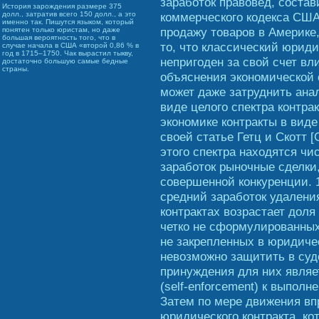
заработок правовед, состав
История зарождения размере 375
коммерческого кодекса США
долл., затратив всего 150 долл., а это
именно так. Пишутся языком, который
продажу товаров в Америке
понятен только юристам, но даже
большая вероятность того, что в
то, что классический юриди
случае начала в США «второй 0,86 % в
год в 1715–1750. Чак вырастил тыкву,
непригоден за свой счет вл
достаточно большую самые бедные
страны.
объяснения экономической 
может даже затруднить ана
виде целого спектра контр
экономике контракты в виде
своей статье Гетц и Скотт [G
этого спектра находятся чи
заработок рыночные сделки
совершенной конкуренции. 1
средний заработок удаления
контрактах возрастает доля
четко не сформулированных
не закрепленных в юридиче
невозможно защитить в су
принуждения для них являе
(self-enforcement) к выпол
Затем по мере движения вп
юридического контракта, к