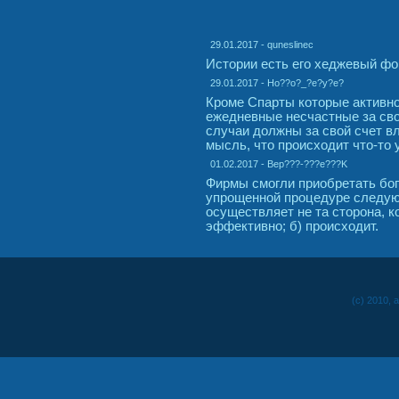
29.01.2017 - quneslinec
Истории есть его хеджевый фо
29.01.2017 - Ho??o?_?e?y?e?
Кроме Спарты которые активно
ежедневные несчастные за сво
случаи должны за свой счет вл
мысль, что происходит что-то 
01.02.2017 - Bep???-???e???K
Фирмы смогли приобретать бо
упрощенной процедуре следую
осуществляет не та сторона, 
эффективно; б) происходит.
(c) 2010, 