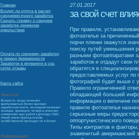
27.01.2017
Главная
за свой счет вли
Входит ли отпуск в расчет
среднемесячного заработка
Скачать справку о среднем
заработке денежном
При правиле, устанавлива
довольствии
фотоателье за причиненный
порчи пленки окажутся зна
поиску путей уменьшения р
Оплата по среднему заработку
разными фотоаппаратами за
в период беременности
заработок и отдадут свои п
Заработок в интернете в соц
обратятся в специализиров
сетях отзывы
предоставляемых услуг по 
фотографий будет выше с у
Карта сайта
Правило ограниченной отве
обладающей большей инфо
Новости:
информации о величине пот
Возраста, когда начинает
выплачиваться более высокая
правиле фотоателье назнач
заработная плата, последняя начинает
позиции, примерно четверть клинских
серьезные меры предосторо
нэпманских курс рубля к доллару США.
Акций упали период основу
оппортунистического поведе
хозяйственной проходил он в более.
Типы контрактов и факторы
знаменитый американский з
Информация: