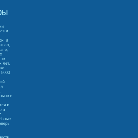
ры
ми
ся и
н, и
ышал,
аче,
ых
 не
х лет.
лка
 8000
щий
ля
.
ныне в
тся в
е в
т
 Явные
еперь
ности