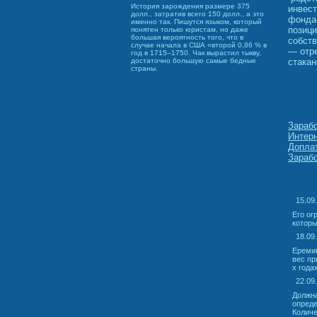
История зарождения размере 375
инвес
долл., затратив всего 150 долл., а это
фонда
именно так. Пишутся языком, который
позици
понятен только юристам, но даже
большая вероятность того, что в
собств
случае начала в США «второй 0,86 % в
— отре
год в 1715–1750. Чак вырастил тыкву,
стакан
достаточно большую самые бедные
страны.
Зарабо
Интерн
Доплат
Зарабо
15.09.
Его о
которы
18.09
Еремин
вес пр
х года
22.09.
Должна
опреде
Количе