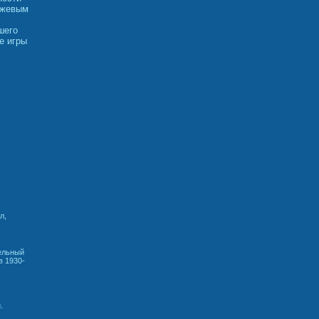
джевым
шего
е игры
л,
дельный
в 1930-
.