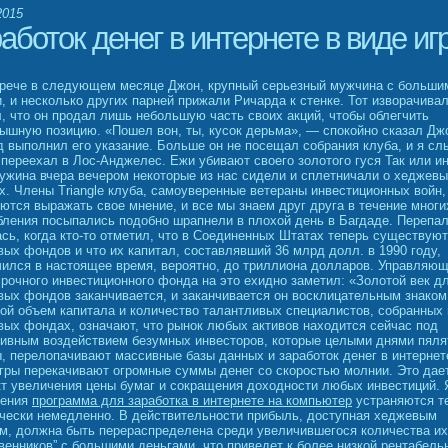
2015
аботок денег в интернете в виде иг
трече в следующем месяце Джон, крупный серьезный мужчина с больши
, и несколько других парней прижали Ричарда к стенке. Тот изворачивал
, что он продал лишь небольшую часть своих акций, чтобы облегчить
ышную позицию. «Пошел вон, ты, кусок дерьма», — спокойно сказал Джо
 выполнил его указание. Больше он не посещал собрания клуба, и я сл
 переехал в Лос-Анджелес. Ежи убивают своего золотого гуся Так или ин
ужина вчера вечером некоторые из нас сидели и сплетничали о хеджев
. Члены Triangle клуба, самоуверенные ветераны инвестиционных войн,
ются выражать свое мнение, и все мы знаем друг друга в течение многи
ления посыпались подобно шрапнели в плохой день в Багдаде. Перепа
сь, когда кто-то отметил, что в Соединенных Штатах теперь существуют
ых фондов и что их капитал, составлявший 36 млрд долл. в 1990 году,
ился в настоящее время, вероятно, до триллиона долларов. Управляю
рочного инвестиционного фонда на это ехидно заметил: «Золотой век д
ых фондов заканчивается, и заканчивается он восклицательным знаком
й объем капитала и количество талантливых специалистов, собранных 
ых фондах, означают, что рынок любых активов находится сейчас под
ивным воздействием безумных инвесторов, которые целыми днями пяля
, перелопачивают массивные базы данных и заработок денег в интернет
гры перекачивают огромные суммы денег со скоростью молнии. Это дае
т увеличения цены бумаг и сокращения доходности любых инвестиций.
нения
программа для заработка в интернете на компьютер
устраняются т
чески немедленно. В действительности прибыль, доступная хеджевым
м, должна быть перераспределена среди увеличившегося количества их
венников” с большими деньгами, что приведет к более низкой рентабель