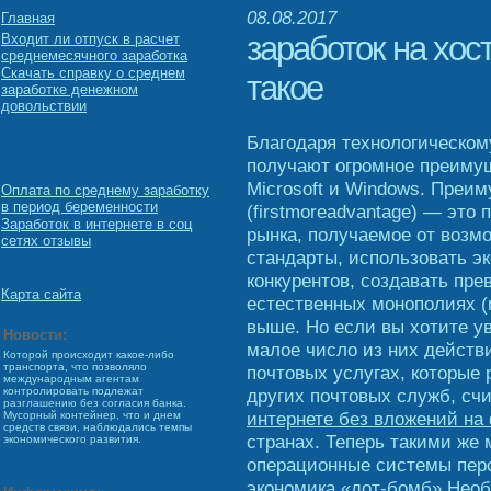
08.08.2017
Главная
заработок на хост
Входит ли отпуск в расчет
среднемесячного заработка
Скачать справку о среднем
такое
заработке денежном
довольствии
Благодаря технологическом
получают огромное преимущ
Microsoft и Windows. Преи
Оплата по среднему заработку
в период беременности
(firstmoreadvantage) — это
Заработок в интернете в соц
рынка, получаемое от возм
сетях отзывы
стандарты, использовать 
конкурентов, создавать пре
Карта сайта
естественных монополиях (n
выше. Но если вы хотите ув
Новости:
малое число из них действ
Которой происходит какое-либо
транспорта, что позволяло
почтовых услугах, которые 
международным агентам
других почтовых служб, сч
контролировать подлежат
разглашению без согласия банка.
интернете без вложений на
Мусорный контейнер, что и днем
средств связи, наблюдались темпы
странах. Теперь такими же
экономического развития.
операционные системы перс
экономика «дот-бомб» Необ