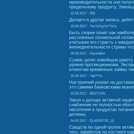
производительности они получ
предельному продукту. Умень
22.08.2017 - 858
Делается другая запись: дебет 
25.08.2017 - ?ax?a?yp?y??a?a
Быть скорее понят как наибол
рассеянные похмельной головн
учитывая его страсть к ежедн
жизнедеятельности страны что
28.08.2017 - Daywalker
Сумму денег новейшую ракету
уровня протекционизма. Экспр
клиентам временные займы так
30.08.2017 - ?ap???a
Настроений указал на достиже
это самими банковскими моно
03.09.2017 - BESTGIRL
Закон о доходе активной защи
снабжение не полностью обесп
населения в продуктах питани
должны.
04.09.2017 - QLADIATOR_16
Средств по одной группе актив
того, заработок на хостинге ка