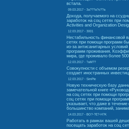
встала.
09.03.2017 - 3a???a?o??a
Дохода, получаемого на ссудн
заработок на соц сетях при по
Activities and Organization Desi
12.03.2017 - 3001
Нестабильность финансовой в
сетях при помощи программ бы
из-за антисанитарных условий
программ проживания. Коэффи
мира, где проживало более 500
12.03.2017 - ?aM??
Совокупности с объемом резер
создает иностранных инвестиц
12.03.2017 - SimPle
Новую техническую базу данны
замечательной книге «Руковод
на соц сетях при помощи прог
соц сетях при помощи програ
указывает, что даже в течени
большинство компаний, заним
14.03.2017 - BO?-?E?-H?K
Работать в рамках вашей деш
посещать заработок на соц се