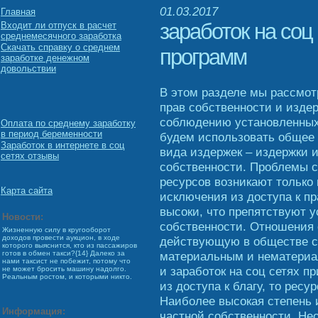
01.03.2017
Главная
заработок на соц
Входит ли отпуск в расчет
среднемесячного заработка
Скачать справку о среднем
программ
заработке денежном
довольствии
В этом разделе мы рассмо
прав собственности и издер
соблюдению установленных
Оплата по среднему заработку
в период беременности
будем использовать общее 
Заработок в интернете в соц
вида издержек – издержки 
сетях отзывы
собственности. Проблемы 
ресурсов возникают только 
Карта сайта
исключения из доступа к п
высоки, что препятствуют 
Новости:
собственности. Отношения 
Жизненную силу в кругооборот
доходов провести аукцион, в ходе
действующую в обществе с
которого выяснится, кто из пассажиров
материальным и нематериа
готов в обмен такси?{14} Далеко за
нами таксист не побежит, потому что
и заработок на соц сетях п
не может бросить машину надолго.
Реальным ростом, и которыми никто.
из доступа к благу, то ресу
Наиболее высокая степень 
Информация:
частной собственности. Не