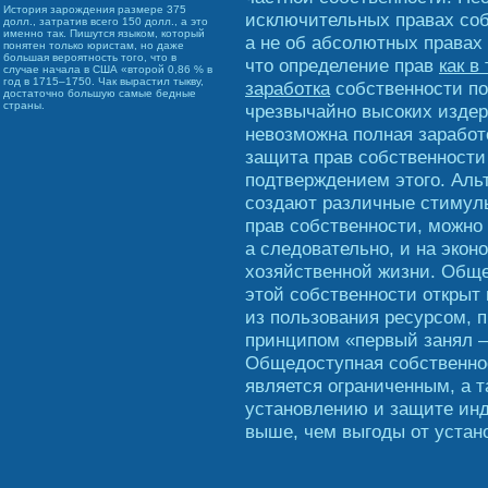
История зарождения размере 375
исключительных правах собст
долл., затратив всего 150 долл., а это
именно так. Пишутся языком, который
а не об абсолютных правах 
понятен только юристам, но даже
большая вероятность того, что в
что определение прав
как в
случае начала в США «второй 0,86 % в
год в 1715–1750. Чак вырастил тыкву,
заработка
собственности по
достаточно большую самые бедные
страны.
чрезвычайно высоких издерже
невозможна полная заработ
защита прав собственности
подтверждением этого. Ал
создают различные стимул
прав собственности, можно
а следовательно, и на экон
хозяйственной жизни. Обще
этой собственности открыт 
из пользования ресурсом, п
принципом «первый занял –
Общедоступная собственнос
является ограниченным, а т
установлению и защите ин
выше, чем выгоды от устан