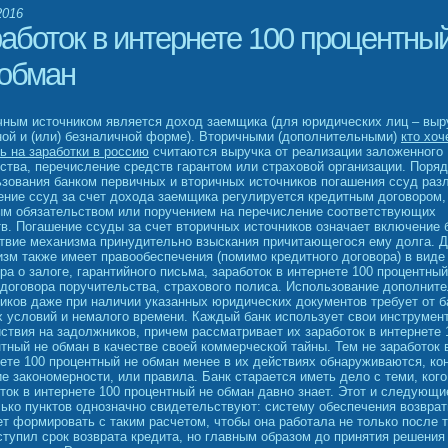
2016
работок в интернете 100 процентны
 обман
ным источником является доход заемщика (для юридических лиц – выр
ой и (или) безналичной форме). Вторичными (дополнительными)
кто хоч
ь на заработки в россию
считаются выручка от реализации заложенного
тва, перечисление средств гарантом или страховой организации. Поряд
зования банком первичных и вторичных источников погашения ссуд раз
ние ссуд за счет дохода заемщика регулируется кредитным договором,
ым обязательством или поручением на перечисление соответствующих
в. Погашение ссуды за счет вторичных источников означает включение 
твие механизма принудительно взыскания причитающегося ему долга. 
зм также имеет правообеспечения (помимо кредитного договора) в виде
ра о залоге, гарантийного письма, заработок в интернете 100 процентный
договора поручительства, страхового полиса. Использование дополнит
иков даже при наличии указанных юридических документов требует от б
 условий и немалого времени. Каждый банк использует свои инструмен
ствия на задолжников, причем рассматривает их заработок в интернете 
тный не обман в качестве своей коммерческой тайны. Тем не заработок 
ете 100 процентный не обман менее в их действиях обнаруживаются, ко
е закономерности, или правила. Банк старается иметь дело с теми, кого
ток в интернете 100 процентный не обман давно знает. Этот и следующи
ько пунктов однозначно свидетельствуют: систему обеспечения возврат
т формировать с таким расчетом, чтобы она работала не только после т
ступил срок возврата кредита, но главным образом до принятия решения