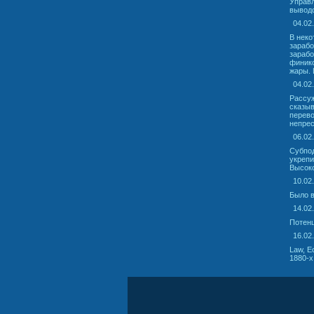
Управл
выводо
04.02
В нек
зарабо
зарабо
финико
жары. 
04.02
Рассуж
сказыв
перево
непрес
06.02
Субпод
укрепи
Высоко
10.02.
Было в
14.02
Потенц
16.02
Law, E
1880-х