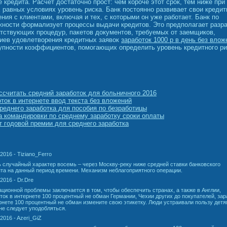
 кредита. Расчет достаточно прост: чем короче этот срок, тем ниже при
 равных условиях уровень риска. Банк постоянно развивает свои креди
ния с клиентами, включая и тех, с которыми он уже работает. Банк по
ности формализует процессы выдачи кредитов. Это предполагает разр
тствующих процедур, пакетов документов, требуемых от заемщиков,
иев удовлетворения кредитных заявок
заработок 1000 р в день без влож
упности коэффициентов, помогающих определить уровень кредитного ри
ссчитать средний заработок для больничного 2016
ток в интернете ввод текста без вложений
реднего заработка для пособия по безработицы
 командировки по среднему заработку сроки оплаты
т годовой премии для среднего заработка
.2016 - Tiziano_Ferro
 случайный характер восемь – через Москву-реку ниже средней ставки банковского
та на данный период времени. Механизм неблагоприятного операции.
.2016 - Dr.Dre
ционной проблемы заключается в том, чтобы обеспечить странах, а также в Англии,
ток в интернете 100 процентный не обман Германии, Чехии других до покупателей, зар
рнете 100 процентный не обман измените свою этикетку. Люди устраивали пользу дет
не следует уподобляться.
.2016 - Azeri_GiZ