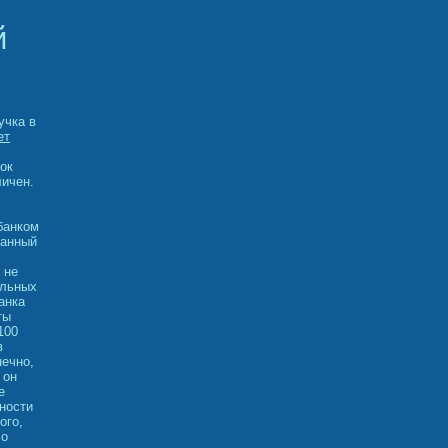
й
учка в
ет
ок
личен.
банком
Данный
 не
ельных
анка
ты
100
в
нечно,
 он
е
ности
ого,
 о