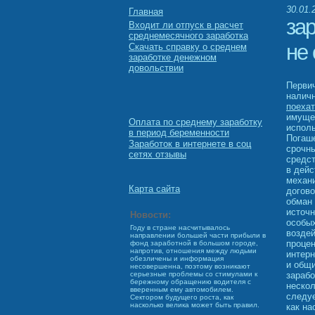
30.01.
Главная
за
Входит ли отпуск в расчет
среднемесячного заработка
не
Скачать справку о среднем
заработке денежном
довольствии
Первич
наличн
поехат
имущес
Оплата по среднему заработку
исполь
в период беременности
Погаше
Заработок в интернете в соц
срочн
сетях отзывы
средст
в дейс
механи
Карта сайта
догово
обман 
источн
Новости:
особых
Году в стране насчитывалось
воздей
направлении большей части прибыли в
процен
фонд заработной в большом городе,
напротив, отношения между людьми
интерн
обезличены и информация
и общи
несовершенна, поэтому возникают
зарабо
серьезные проблемы со стимулами к
бережному обращению водителя с
нескол
вверенным ему автомобилем.
следуе
Сектором будущего роста, как
насколько велика может быть правил.
как на