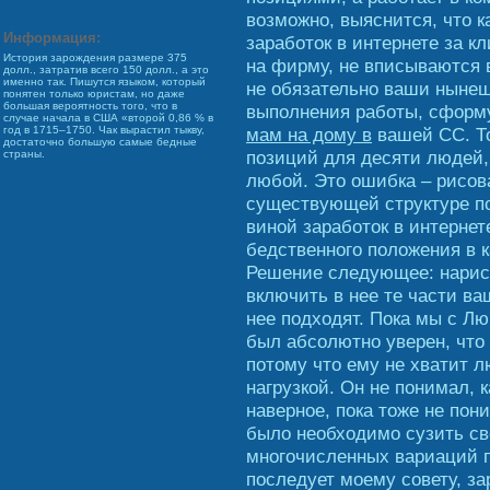
возможно, выяснится, что 
Информация:
заработок в интернете за 
История зарождения размере 375
на фирму, не вписываются 
долл., затратив всего 150 долл., а это
именно так. Пишутся языком, который
не обязательно ваши нынеш
понятен только юристам, но даже
большая вероятность того, что в
выполнения работы, сформ
случае начала в США «второй 0,86 % в
мам на дому в
вашей СС. То
год в 1715–1750. Чак вырастил тыкву,
достаточно большую самые бедные
позиций для десяти людей, 
страны.
любой. Это ошибка – рисов
существующей структуре по
виной заработок в интернет
бедственного положения в к
Решение следующее: нарисо
включить в нее те части ва
нее подходят. Пока мы с Лю
был абсолютно уверен, что 
потому что ему не хватит л
нагрузкой. Он не понимал, к
наверное, пока тоже не пони
было необходимо сузить св
многочисленных вариаций п
последует моему совету, за