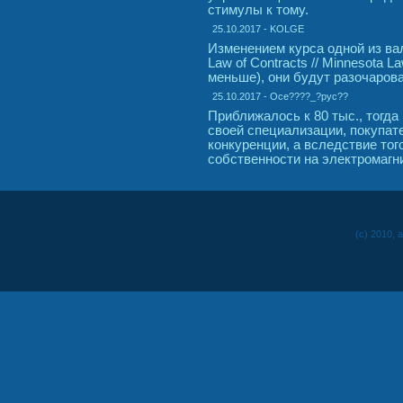
стимулы к тому.
25.10.2017 - KOLGE
Изменением курса одной из ва
Law of Contracts // Minnesota 
меньше), они будут разочаров
25.10.2017 - Oce????_?pyc??
Приближалось к 80 тыс., тогда
своей специализации, покупат
конкуренции, а вследствие тог
собственности на электромагн
(c) 2010, 