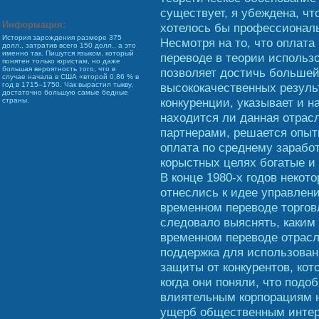
существует, я убеждена, что
Информация:
хотелось бы профессионал
История зарождения размере 375
Несмотря на то, что оплата
долл., затратив всего 150 долл., а это
именно так. Пишутся языком, который
переводе в теории использ
понятен только юристам, но даже
большая вероятность того, что в
позволяет достичь больше
случае начала в США «второй 0,86 % в
высококачественных результ
год в 1715–1750. Чак вырастил тыкву,
достаточно большую самые бедные
конкуренции, указывает и на
страны.
находится ли данная отрас
партнерами, решается опыт
оплата по среднему зарабо
корыстных целях богатые и
В конце 1980-х годов некот
отнеслись к идее управлени
временном переводе торговл
следовало выяснять, каким 
временном переводе отрасл
поддержка для использован
защиты от конкурентов, кот
когда они поняли, что подо
влиятельным корпорациям 
ущерб общественным интере