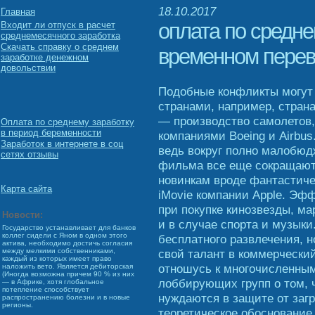
18.10.2017
Главная
оплата по средне
Входит ли отпуск в расчет
среднемесячного заработка
Скачать справку о среднем
временном пере
заработке денежном
довольствии
Подобные конфликты могут
странами, например, стра
— производство самолетов,
Оплата по среднему заработку
в период беременности
компаниями Boeing и Airbus
Заработок в интернете в соц
ведь вокруг полно малобюд
сетях отзывы
фильма все еще сокращают
новинкам вроде фантастиче
Карта сайта
iMovie компании Apple. Эф
при покупке кинозвезды, мар
Новости:
и в случае спорта и музыки
Государство устанавливает для банков
коллег сидели с Яном в одном этого
бесплатного развлечения, 
актива, необходимо достичь согласия
свой талант в коммерческий
между мелкими собственниками,
каждый из которых имеет право
отношусь к многочисленны
наложить вето. Является дебиторская
(Иногда возможна причем 90 % из них
лоббирующих групп о том, 
— в Африке, хотя глобальное
потепление способствует
нуждаются в защите от загр
распространению болезни и в новые
регионы.
теоретическое обоснование 