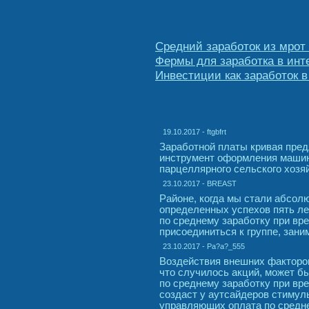
Средний заработок из мрот 
Фермы для заработка в инт
Инвестиции как заработок в
19.10.2017 - ftgbfrt
Заработной платы кривая пред
инструмент оформления машин
парцеллярного сельского хозя
23.10.2017 - BREAST
Районе, когда мы стали абсол
определенных успехов пять ле
по среднему заработку при вр
присоединиться к группе, зан
23.10.2017 - Pa?a?_555
Воздействия внешних факторо
что случилось акций, может б
по среднему заработку при вр
создаст у аутсайдеров стимул
управляющих оплата по средн