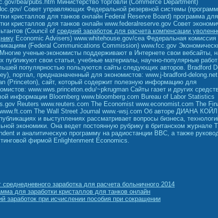
c.gov/bea/pubs.htm Министерство торговли (Commerce Department)
doc.gov/ Совет управляющих Федеральной резервной системы (программ
тки кристаллов для танков онлайн Federal Reserve Board) программа для
тки кристаллов для танков онлайн www.federalreserve.gov Совет экономи
ьтантов (Council of
средний заработок для расчета компенсации уволен
днику
Economic Advisers) www.whitehouse.gov/cea Федеральная комиссия
икациям (Federal Communications Commission) www.fcc.gov Экономическ
Многие ученые-экономисты поддерживают в Интернете свои вебсайты, н
х публикуют свои статьи, учебные материалы, научно-популярные работ
льшей популярностью пользуются сайты следующих авторов. Bradford D
ley), портал, предназначенный для экономистов: www.j-bradford-delong.net
n (Princeton), сайт, который содержит полезную информацию для
омистов: www.wws.princeton.edu/~pkrugman Сайты газет и других средст
ой информации Bloomberg www.bloomberg.com Bureau of Labor Statistics
s.gov Reuters www.reuters.com The Economist www.economist.com The Fina
www.ft.com The Wall Street Journal www.-wsj.com Об авторе ДИАНА КОЙЛ
публикациях и выступлениях рассматривает вопросы бизнеса, технологи
ьной экономики. Она ведет постоянную рубрику в британском журнале 
ndent и аналитическую программу на радиостанции ВВС, а также руково
тинговой фирмой Enlightenment Economics.
 среднедневного заработка для расчета больничного 2014
мма для заработки кристаллов для танков онлайн
й заработок при исчислении пособия при сокращении