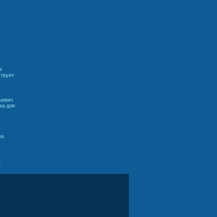
я
ствует
ьевич
ма для
ва
.