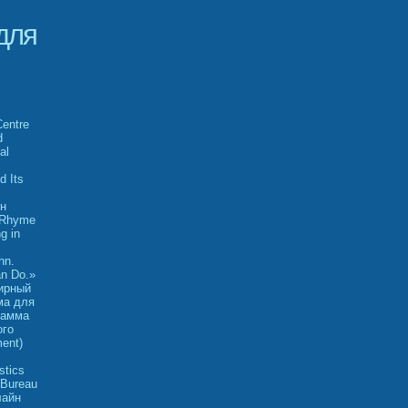
для
Centre
d
al
.
 Its
йн
: Rhyme
g in
hn.
an Do.»
мирный
ма для
рамма
ого
ent)
stics
(Bureau
лайн