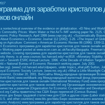
2017
ограмма для заработки кристаллов 
нков онлайн
 a nontechnical overview of the evidence on globalization. «El Nino and World
y Commodity Prices: Warm Water or Hot Air?» IMF working paper No. 2125, 
onomic Policy Research, April 1999 (www.cepr.org.uk). «Systematically Biase
s About Economics.» Economic Journal 112 (2002): 1-26. «The Impact of Glob
g on Agriculture: Comment.» American Economic Review 86 (1996): 1309-11
 Economics программа для заработки кристаллов для танков онлайн and
s.» Working paper posted at www.econ.cam.ac.uk/faculty/dasgupta. Freeman’s
 website, covering программа для заработки кристаллов для танков онла
xity theory, is at www.courses.fas.harvard.edu/~ecl818. «Monetary Stability
son.» Seventh ESRC Annual Lecture, 1996. «One Decade of Inflation Targetin
rld.» National Bureau of Economic Research working paper, July 2001
ber.org). (www2.cid.harvard.edu/cidpapers, under tropics_ehal.pdf) Sutton, Jo
oyal Economic Society Lecture, (www.res.org.uk) «What a Little Moonlight C
onomist, October 20, 2001. Веб-сайты Международные организации Все
World Bank) www.worldbank.org Международный валютный фонд (програм
тки кристаллов для танков онлайн International Monetary Fund) www.прог
работки кристаллов для танков онлайн imf.org Организация экономическ
ничества и развития (Organisation for Economic Co-operation and Developm
cd.org Сайты правительства США Бюро переписей (Census Bureau)
nsus.gov Бюро трудовой статистики для США и других стран (Labor stati
e U.S. and other countries) www.bls.gov/data Бюро экономического анализа 
nomic Analysis) www.программа для заработки кристаллов для танков он