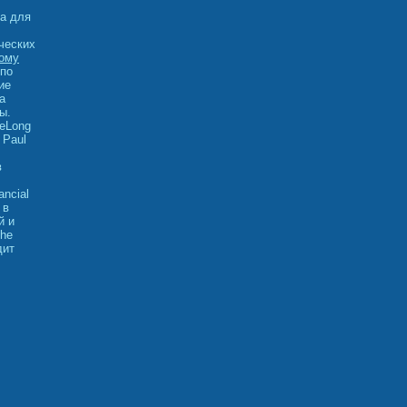
а для
ческих
ному
 по
ие
а
ы.
eLong
 Paul
в
ncial
 в
й и
The
дит