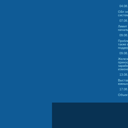
04.08
Ойл эн
систем
07.08
Лимит 
началь
09.08
Пробле
также 
поддер
09.08
Железн
принос
зарабо
измене
13.08
Выстав
южных
17.08
Объект