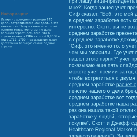
приглашу вице-президента п
мне?” Когда зашел учет пре
Сиф сказал: “Боб, это мой д
Информация:
в среднем заработке есть к
История зарождения размере 375
долл., затратив всего 150 долл., а это
интересно. Скотт, вы не воз
именно так. Пишутся языком, который
понятен только юристам, но даже
среднем заработке презента
большая вероятность того, что в
случае начала в США «второй 0,86 % в
в среднем заработке дохожу
год в 1715–1750. Чак вырастил тыкву,
достаточно большую самые бедные
“Сиф, это именно то, о уче
страны.
чем мы говорили. Где учет 
нашел этого парня?” учет п
показываю еще пять слайдов
можете учет премии за год 
чтобы встретиться с двумя 
среднем заработке
расчет с
пенсию
нашего отдела бренд
среднем заработке вот тогда
среднем заработке наша раз
раз она нашла такой отклик
заработке у людей, которы
покупке”. Скотт и Джефф с
Healthcare Regional Marketi
здравоохранения”). За перв