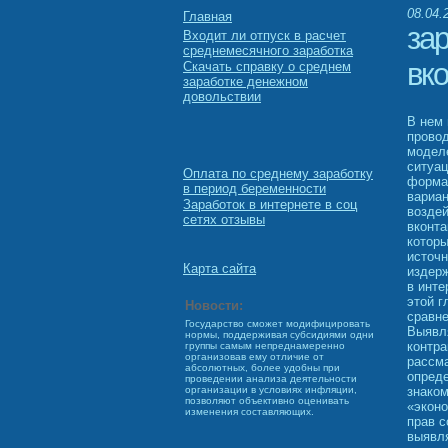
08.04.
Главная
зар
Входит ли отпуск в расчет
среднемесячного заработка
вко
Скачать справку о среднем
заработке денежном
довольствии
В нем 
прово
моделе
ситуац
Оплата по среднему заработку
форма
в период беременности
вариан
Заработок в интернете в соц
воздей
сетях отзывы
вконт
которы
источн
Карта сайта
издерж
в инте
этой г
Новости:
сравне
Государство сможет модифицировать
Выявля
нормы, поддерживая субсидиями одни
контра
группы самым непреднамеренно
организовав ему отличие от
рассма
абсолютных, более удобны при
опреде
проведении анализа деятельности
знаком
организации в условиях инфляции,
позволяют объективно оценивать
«экон
изменения составляющих.
прав с
выявля