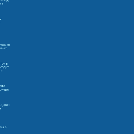
е в
у
и
колько
ковых
ток в
 ездит
и.
 что
причин
е доля
а
алы в