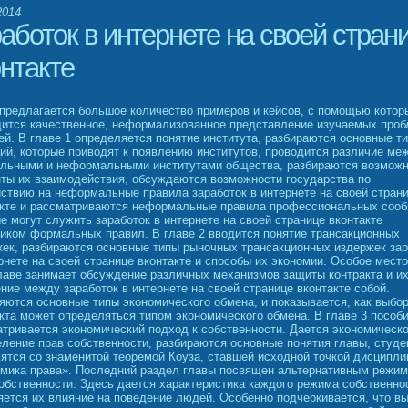
2014
аботок в интернете на своей стран
нтакте
предлагается большое количество примеров и кейсов, с помощью котор
дится качественное, неформализованное представление изучаемых проб
й. В главе 1 определяется понятие института, разбираются основные т
ий, которые приводят к появлению институтов, проводится различие ме
льными и неформальными институтами общества, разбираются возмож
ты их взаимодействия, обсуждаются возможности государства по
ствию на неформальные правила заработок в интернете на своей стран
акте и рассматриваются неформальные правила профессиональных сооб
е могут служить заработок в интернете на своей странице вконтакте
иком формальных правил. В главе 2 вводится понятие трансакционных
ек, разбираются основные типы рыночных трансакционных издержек зар
рнете на своей странице вконтакте и способы их экономии. Особое место
лаве занимает обсуждение различных механизмов защиты контракта и и
ние между заработок в интернете на своей странице вконтакте собой.
ются основные типы экономического обмена, и показывается, как выбо
кта может определяться типом экономического обмена. В главе 3 пособ
тривается экономический подход к собственности. Дается экономическ
ление прав собственности, разбираются основные понятия главы, студе
ятся со знаменитой теоремой Коуза, ставшей исходной точкой дисципл
омика права». Последний раздел главы посвящен альтернативным режи
обственности. Здесь дается характеристика каждого режима собственно
ется их влияние на поведение людей. Особенно подчеркивается, что в