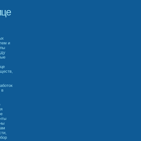
ице
ых
лем и
ипы
жду
ные
ице
ществ,
аботок
 в
х
р
ия
ое
нты
ины
мам
сти,
ыбор