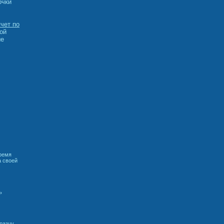
очки
тчет по
ой
ые
время
а своей
ь
разцу,