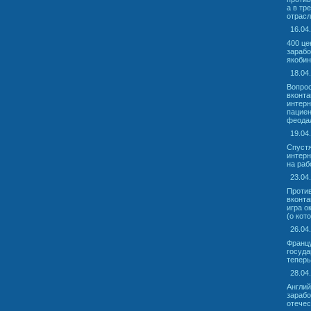
а в тр
отрасл
16.04
400 це
зарабо
якобин
18.04.
Вопрос
вконта
интерн
пациен
феода
19.04
Спустя
интерн
на раб
23.04
Против
вконта
игра о
(о кот
26.04
Францу
госуда
теперь
28.04
Англий
зарабо
отечес